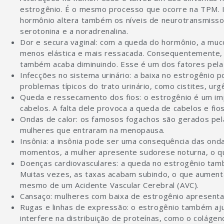
estrogênio. É o mesmo processo que ocorre na TPM. 
hormônio altera também os níveis de neurotransmisso
serotonina e a noradrenalina.
Dor e secura vaginal: com a queda do hormônio, a muco
menos elástica e mais ressacada. Consequentemente, a 
também acaba diminuindo. Esse é um dos fatores pela 
Infecções no sistema urinário: a baixa no estrogênio 
problemas típicos do trato urinário, como cistites, urgên
Queda e ressecamento dos fios: o estrogênio é um i
cabelos. A falta dele provoca a queda de cabelos e fios
Ondas de calor: os famosos fogachos são gerados pel
mulheres que entraram na menopausa.
Insônia: a insônia pode ser uma consequência das ond
momentos, a mulher apresente sudorese noturna, o qu
Doenças cardiovasculares: a queda no estrogênio també
Muitas vezes, as taxas acabam subindo, o que aument
mesmo de um Acidente Vascular Cerebral (AVC).
Cansaço: mulheres com baixa de estrogênio apresen
Rugas e linhas de expressão: o estrogênio também aju
interfere na distribuição de proteínas, como o colágeno