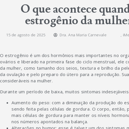
O que acontece quando
estrogênio da mulh
15 de agosto de 2025
Dra. Ana Maria Carnevale
,
iMe
O estrogênio é um dos hormônios mais importantes no orga
ovários e liberado na primeira fase do ciclo menstrual, ele 
da mulher, como tamanho dos seios, textura e brilho da pel
da ovulação e pelo preparo do útero para a reprodução. Su
consideráveis na mulher.
Durante um período de baixa, muitos sintomas indesejávei
Aumento do peso: com a diminuição da produção do est
sendo feita pelas células de gordura. O corpo, então, 
mais células de gordura para manter os níveis hormonai
nos números apontados na balança.
Alterações no humor: esse é talvez um dos sintomas 