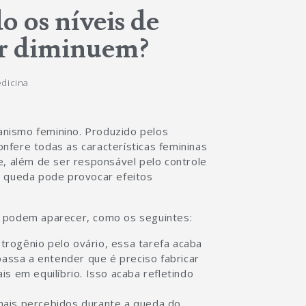
 os níveis de
er diminuem?
dicina
nismo feminino. Produzido pelos
confere todas as características femininas
e, além de ser responsável pelo controle
a queda pode provocar efeitos
s podem aparecer, como os seguintes:
rogênio pelo ovário, essa tarefa acaba
passa a entender que é preciso fabricar
s em equilíbrio. Isso acaba refletindo
mais percebidos durante a queda do