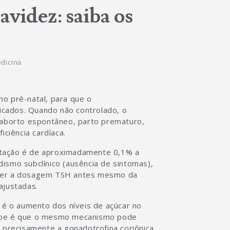
videz: saiba os
dicina
no pré-natal, para que o
cados. Quando não controlado, o
aborto espontâneo, parto prematuro,
iciência cardíaca.
stação é de aproximadamente 0,1% a
ismo subclínico (ausência de sintomas),
 fazer a dosagem TSH antes mesmo da
justadas.
e é o aumento dos níveis de açúcar no
sabe é que o mesmo mecanismo pode
s precisamente a gonadotrofina coriônica