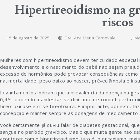
Hipertireoidismo na gra
riscos
15 de agosto de 2025
Dra. Ana Maria Carnevale
,
iMe
Mulheres com hipertireoidismo devem ter cuidado especial 
desenvolvimento e o nascimento do bebê não sejam prejudi
excesso de hormônios pode provocar consequências como 
natimortalidade, peso baixo ao nascer, pré-eclâmpsia e insuf
Levantamentos indicam que a prevalência da doença na ge
0,4%, podendo manifestar-se clinicamente como hipertireoid
tireotoxicose e crise tireotóxica. É importante, por isso,
concepção e manter sempre as dosagens de medicamento a
Você certamente já ouviu falar de diabetes gestacional, qu
sangue no período gravídico. Mas o que muita gente não 
acontecer com o hipertireoidismo, isto é, o organismo, mai