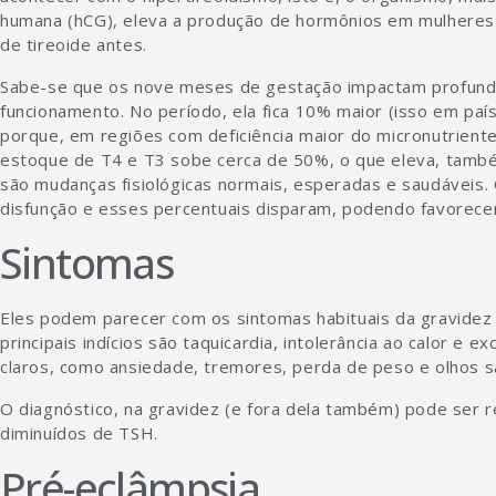
humana (hCG), eleva a produção de hormônios em mulheres 
de tireoide antes.
Sabe-se que os nove meses de gestação impactam profunda
funcionamento. No período, ela fica 10% maior (isso em paí
porque, em regiões com deficiência maior do micronutrient
estoque de T4 e T3 sobe cerca de 50%, o que eleva, também
são mudanças fisiológicas normais, esperadas e saudáveis.
disfunção e esses percentuais disparam, podendo favorecer
Sintomas
Eles podem parecer com os sintomas habituais da gravidez
principais indícios são taquicardia, intolerância ao calor e 
claros, como ansiedade, tremores, perda de peso e olhos s
O diagnóstico, na gravidez (e fora dela também) pode ser r
diminuídos de TSH.
Pré-eclâmpsia